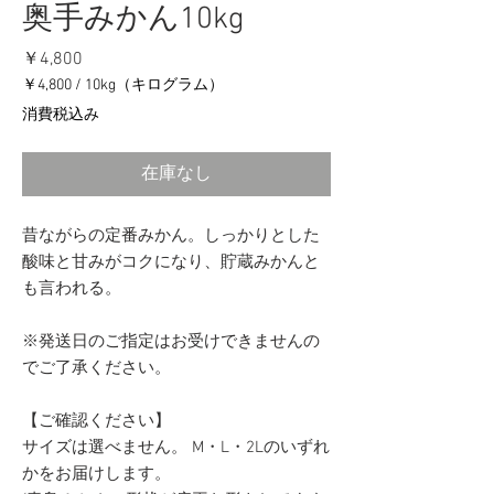
奥手みかん10kg
価
￥4,800
格
￥4,800
/
10kg（キログラム）
10kg
消費税込み
ご
と
に
在庫なし
￥4,800
昔ながらの定番みかん。しっかりとした
酸味と甘みがコクになり、貯蔵みかんと
も言われる。
※発送日のご指定はお受けできませんの
でご了承ください。
【ご確認ください】
サイズは選べません。 M・L・2Lのいずれ
かをお届けします。