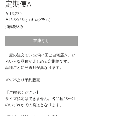
定期便A
価
￥13,220
格
￥13,220
/
5kg（キログラム）
5kg
消費税込み
ご
と
に
在庫なし
￥13,220
一度の注文で5kgが年4回ご自宅届き、い
ろいろな品種が楽しめる定期便です。
品種ごとに発送月が異なります。
※9/25より予約販売
【ご確認ください】
サイズ指定はできません。各品種2S〜2L
のいずれかでの発送となります。