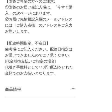
【贈答ご希望の方へのご注意】
①贈答のお届け先記入欄は、「今すぐ購
入」の次ページにあります。
②お届け先情報記入欄のメールアドレス
には［ご購入者様］のアドレスをご入力
お願いします。
【配達時間指定、不在日】
備考欄にご記入ください。配達日指定は
お受けできませんのでご了承ください。
[代金引換支払いご指定の場合]
代引き手数料として440円(税込)をいれた
金額でのお支払いとなります。
商品情報
［名称］定期便A
返品・返金ポリシー
［原料原産地名］静岡県産
［内容量］約5kgを4回お届け。極早生10月、